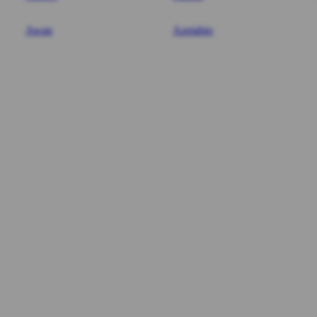
Awan
Azetabio