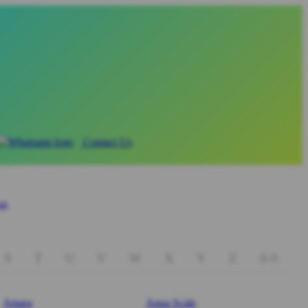
Contact Us
us
S
T
U
V
W
X
Y
Z
0-9
Amara
Aqua Scale