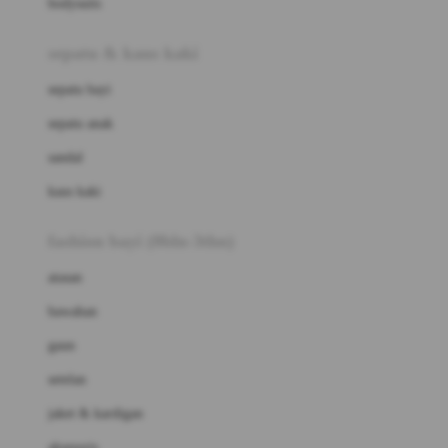
bodysuits
sepatu & kaus kaki
sepatu bayi
sepatu anak
sandal
kaus kaki
fashion bayi (0bln-3thn)
atasan
bawahan
gaun
setelan
jaket & kardigan
aksesoris