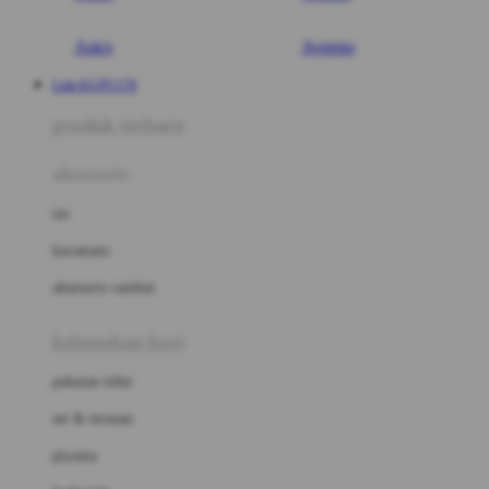
Asics
Aveeno
Link KUPU178
produk terbaru
aksesoris
tas
kacamata
aksesoris rambut
kebutuhan bayi
pakaian tidur
set & terusan
piyama