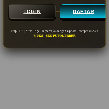
LOGIN
DAFTAR
Kupu178 | Situs Togel Terpercaya dengan Update Tercepat di Asia
© 2026 - SEO PUTOL ERRRR