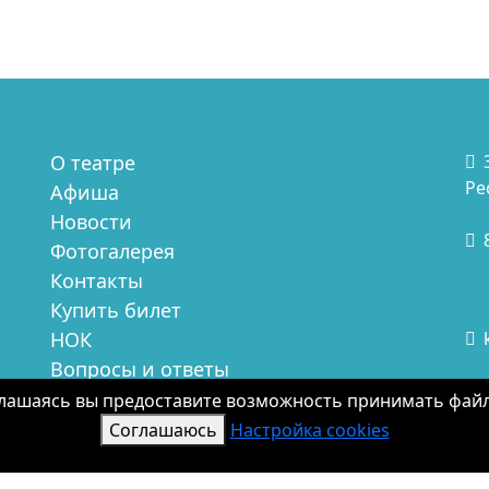
О театре
Ре
Афиша
Новости
Фотогалерея
Контакты
Купить билет
НОК
Вопросы и ответы
Со
Обратная связь
оглашаясь вы предоставите возможность принимать файл
"К
Антитеррор
Соглашаюсь
Настройка cookies