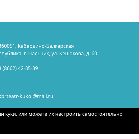
360051, Кабардино-Балкарская
спублика, г. Нальчик, ул. Кешокова, д. 60
8 (8662) 42-35-39
kbrteatr-kukol@mail.ru
здание и поддержка сайта ООО УДЦ
и куки, или можете их настроить самостоятельно
ВАТРО".