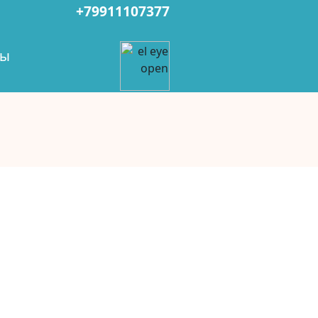
+79911107377
ты