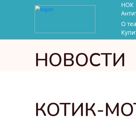
НОК
Анти
О те
Купи
НОВОСТИ
КОТИК-МО