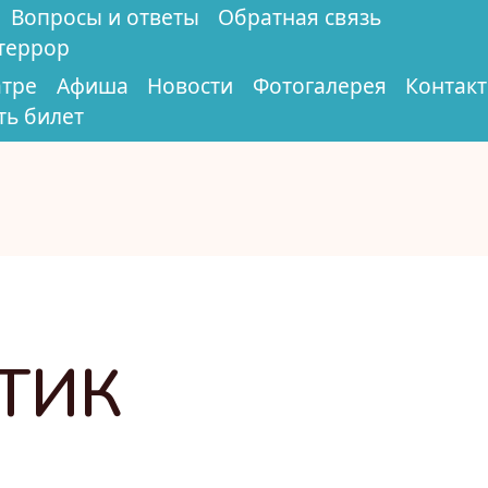
Вопросы и ответы
Обратная связь
террор
атре
Афиша
Новости
Фотогалерея
Контак
ть билет
ТИК