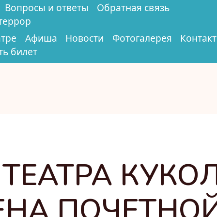
Вопросы и ответы
Обратная связь
террор
атре
Афиша
Новости
Фотогалерея
Контак
ть билет
ТЕАТРА КУКОЛ
ЕНА ПОЧЕТНО