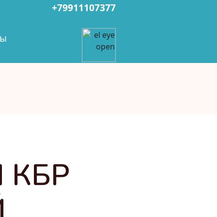
+79911107377
ты
 КБР
Й